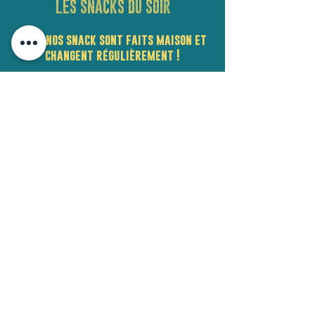
LES SNACKS DU SOIR
Tous nos snack sont faits maison et
changent régulièrement !
Nos fromages sont de la fromagerie
l'Affinée, nos viandes de la boucherie
Teirlinck et nos légumes de saison.