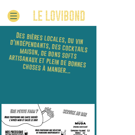
LE LOVIBOND
Des bières locales, du vin d'indépendants, des cocktails
maison, de bons softs
artisanaux et plein de bonnes
choses à manger...